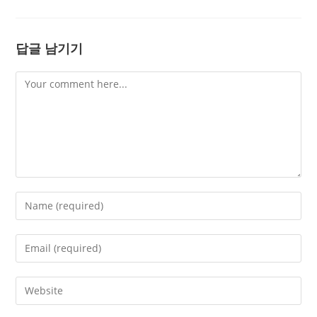
답글 남기기
Comment
Enter
your
name
Enter
or
your
username
email
Enter
to
address
your
comment
to